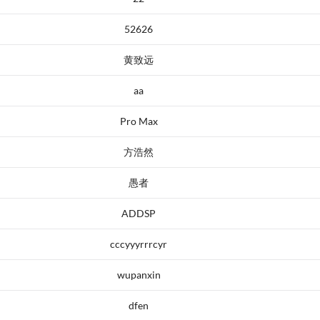
52626
黄致远
aa
Pro Max
方浩然
愚者
ADDSP
cccyyyrrrcyr
wupanxin
dfen