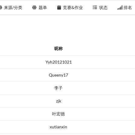
来源/分类
题单
竞赛&作业
状态
排名
昵称
Yyh20121021
Queeny17
李子
zjk
叶宏德
xutianxin