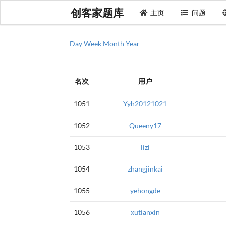
创客家题库
主页
问题
Day
Week
Month
Year
名次
用户
1051
Yyh20121021
1052
Queeny17
1053
lizi
1054
zhangjinkai
1055
yehongde
1056
xutianxin