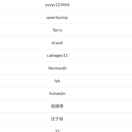
yyyyy123456
qwertyuiop
Terry
zcysyt
caihegen11
Vermouth
lyb
liuhanjin
祝骁博
沈子徐
22