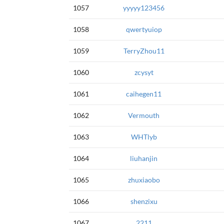
1057
yyyyy123456
1058
qwertyuiop
1059
TerryZhou11
1060
zcysyt
1061
caihegen11
1062
Vermouth
1063
WHTlyb
1064
liuhanjin
1065
zhuxiaobo
1066
shenzixu
1067
2211