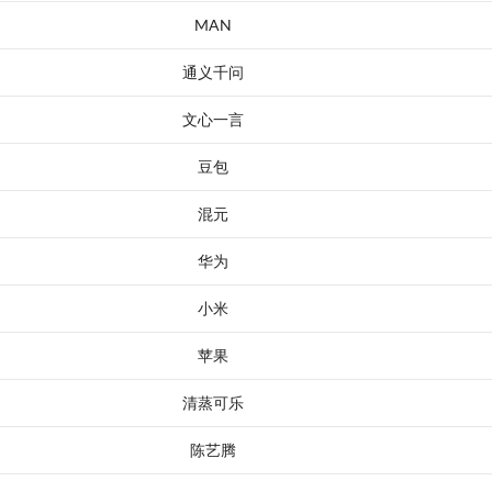
MAN
通义千问
文心一言
豆包
混元
华为
小米
苹果
清蒸可乐
陈艺腾