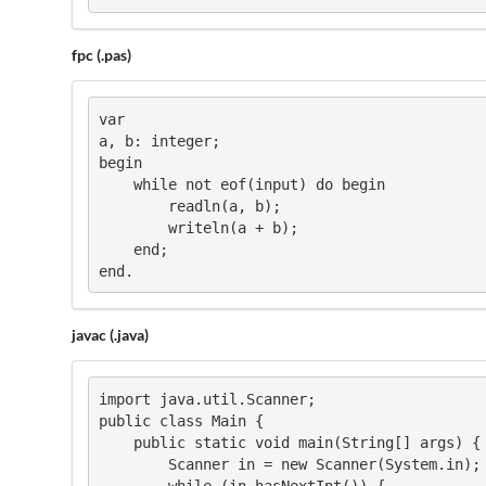
fpc (.pas)
var

a, b: integer;

begin

    while not eof(input) do begin

        readln(a, b);

        writeln(a + b);

    end;

end.
javac (.java)
import java.util.Scanner;	

public class Main {

    public static void main(String[] args) {

        Scanner in = new Scanner(System.in);

        while (in.hasNextInt()) {
