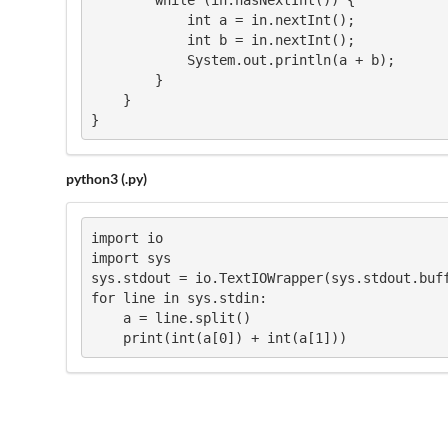
            int a = in.nextInt();

            int b = in.nextInt();

            System.out.println(a + b);

        }

    }

}
python3 (.py)
import io

import sys

sys.stdout = io.TextIOWrapper(sys.stdout.buff
for line in sys.stdin:

    a = line.split()

    print(int(a[0]) + int(a[1]))