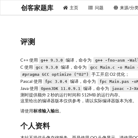
创客家题库
主页
问题
来源/分
评测
C++ 使用
编译，命令为
g++ 9.3.0
g++ -fno-asm -Wal
C 使用
编译，命令为
gcc 9.3.0
gcc Main.c -o Main 
手工开启 O2 优化；
#pragma GCC optimize ("O2")
Pascal 使用
编译，命令为
fpc 3.0.4
fpc Main.pas -o
Java 使用
编译，命令为
OpenJDK 11.0.9.1
javac -J-X
测时提供额外 2 秒的运行时间和 512MB 的运行内存。
这里给出的编译器版本仅供参考，请以实际编译器版本为准。
请使用
标准输入输出
。
个人资料
本站不提供头像存储服务，而是使用 QQ 头像显示。请使用Q