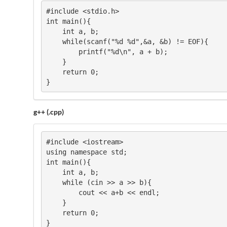
#include <stdio.h>

int main(){

    int a, b;

    while(scanf("%d %d",&a, &b) != EOF){

        printf("%d\n", a + b);

    }

    return 0;

}
g++ (.cpp)
#include <iostream>

using namespace std;

int main(){

    int a, b;

    while (cin >> a >> b){

        cout << a+b << endl;

    }

    return 0;

}