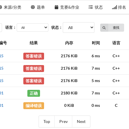
来源/分类
题单
竞赛&作业
状态
排名
语言：
状态：
查找
编号
结果
内存
时间
语言
15
答案错误
2176 KiB
6 ms
C++
15
答案错误
2176 KiB
7 ms
C++
15
答案错误
2176 KiB
5 ms
C++
01
正确
2180 KiB
7 ms
C++
01
编译错误
0 KiB
0 ms
C
Top
Prev
Next