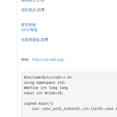
进阶算法
25节
数学思维
GESP考级
信奥赛基础
25节
Wiki：
https://oi-wiki.org/
#include<bits/stdc++.h>

using namespace std;

#define int long long

const int N=1e6+10;

signed main(){

	ios::sync_with_stdio(0),cin.tie(0),cout.tie(0);
