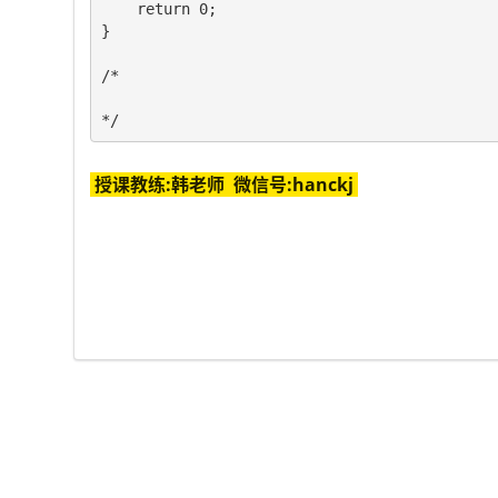
	return 0;

}

/*

*/
授课教练:韩老师 微信号:hanckj