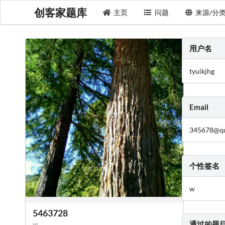
创客家题库
主页
问题
来源/分
用户名
tyuikjhg
Email
345678@q
个性签名
w
5463728
w
通过的题