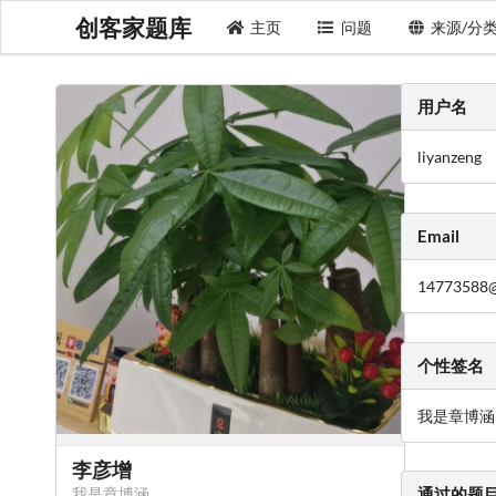
创客家题库
主页
问题
来源/分
用户名
liyanzeng
Email
14773588
个性签名
我是章博涵
李彦增
我是章博涵
通过的题