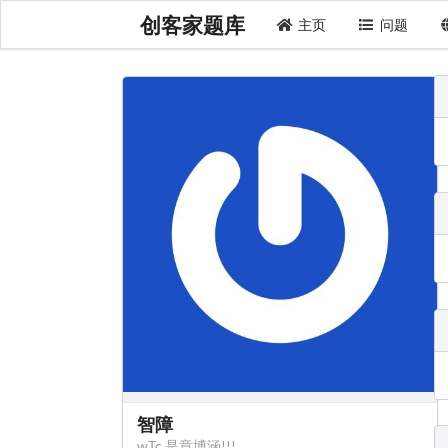
创客家题库
主页
问题
智障
wTc 是章博涵!!!