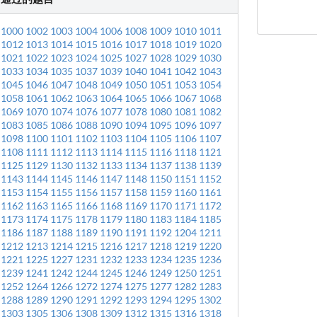
1000
1002
1003
1004
1006
1008
1009
1010
1011
1012
1013
1014
1015
1016
1017
1018
1019
1020
1021
1022
1023
1024
1025
1027
1028
1029
1030
1033
1034
1035
1037
1039
1040
1041
1042
1043
1045
1046
1047
1048
1049
1050
1051
1053
1054
1058
1061
1062
1063
1064
1065
1066
1067
1068
1069
1070
1074
1076
1077
1078
1080
1081
1082
1083
1085
1086
1088
1090
1094
1095
1096
1097
1098
1100
1101
1102
1103
1104
1105
1106
1107
1108
1111
1112
1113
1114
1115
1116
1118
1121
1125
1129
1130
1132
1133
1134
1137
1138
1139
1143
1144
1145
1146
1147
1148
1150
1151
1152
1153
1154
1155
1156
1157
1158
1159
1160
1161
1162
1163
1165
1166
1168
1169
1170
1171
1172
1173
1174
1175
1178
1179
1180
1183
1184
1185
1186
1187
1188
1189
1190
1191
1192
1204
1211
1212
1213
1214
1215
1216
1217
1218
1219
1220
1221
1225
1227
1231
1232
1233
1234
1235
1236
1239
1241
1242
1244
1245
1246
1249
1250
1251
1252
1264
1266
1272
1274
1275
1277
1282
1283
1288
1289
1290
1291
1292
1293
1294
1295
1302
1303
1305
1306
1308
1309
1312
1315
1316
1318