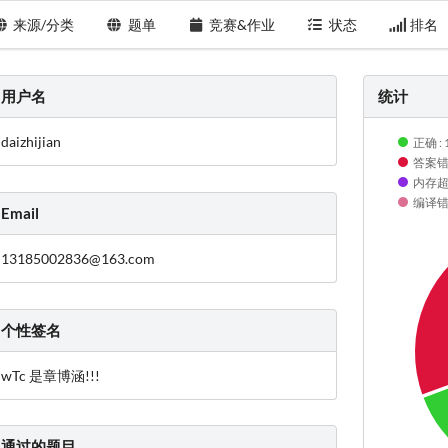
来源/分类
题单
竞赛&作业
状态
排名
用户名
统计
daizhijian
正确 : 
答案错误
内存超限
编译错误
Email
13185002836@163.com
个性签名
wTc 是章博涵!!!
通过的题目