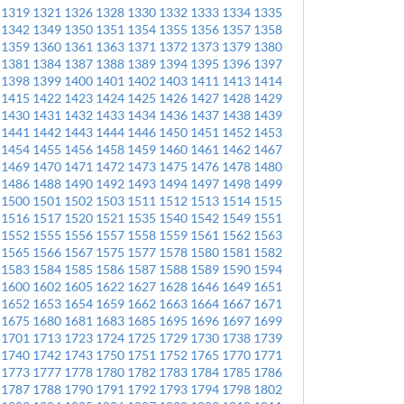
1319
1321
1326
1328
1330
1332
1333
1334
1335
1342
1349
1350
1351
1354
1355
1356
1357
1358
1359
1360
1361
1363
1371
1372
1373
1379
1380
1381
1384
1387
1388
1389
1394
1395
1396
1397
1398
1399
1400
1401
1402
1403
1411
1413
1414
1415
1422
1423
1424
1425
1426
1427
1428
1429
1430
1431
1432
1433
1434
1436
1437
1438
1439
1441
1442
1443
1444
1446
1450
1451
1452
1453
1454
1455
1456
1458
1459
1460
1461
1462
1467
1469
1470
1471
1472
1473
1475
1476
1478
1480
1486
1488
1490
1492
1493
1494
1497
1498
1499
1500
1501
1502
1503
1511
1512
1513
1514
1515
1516
1517
1520
1521
1535
1540
1542
1549
1551
1552
1555
1556
1557
1558
1559
1561
1562
1563
1565
1566
1567
1575
1577
1578
1580
1581
1582
1583
1584
1585
1586
1587
1588
1589
1590
1594
1600
1602
1605
1622
1627
1628
1646
1649
1651
1652
1653
1654
1659
1662
1663
1664
1667
1671
1675
1680
1681
1683
1685
1695
1696
1697
1699
1701
1713
1723
1724
1725
1729
1730
1738
1739
1740
1742
1743
1750
1751
1752
1765
1770
1771
1773
1777
1778
1780
1782
1783
1784
1785
1786
1787
1788
1790
1791
1792
1793
1794
1798
1802