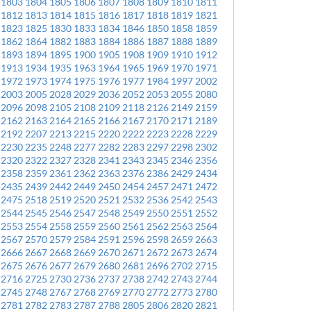
1803
1804
1805
1806
1807
1808
1809
1810
1811
1812
1813
1814
1815
1816
1817
1818
1819
1821
1823
1825
1830
1833
1834
1846
1850
1858
1859
1862
1864
1882
1883
1884
1886
1887
1888
1889
1893
1894
1895
1900
1905
1908
1909
1910
1912
1913
1934
1935
1963
1964
1965
1969
1970
1971
1972
1973
1974
1975
1976
1977
1984
1997
2002
2003
2005
2028
2029
2036
2052
2053
2055
2080
2096
2098
2105
2108
2109
2118
2126
2149
2159
2162
2163
2164
2165
2166
2167
2170
2171
2189
2192
2207
2213
2215
2220
2222
2223
2228
2229
2230
2235
2248
2277
2282
2283
2297
2298
2302
2320
2322
2327
2328
2341
2343
2345
2346
2356
2358
2359
2361
2362
2363
2376
2386
2429
2434
2435
2439
2442
2449
2450
2454
2457
2471
2472
2475
2518
2519
2520
2521
2532
2536
2542
2543
2544
2545
2546
2547
2548
2549
2550
2551
2552
2553
2554
2558
2559
2560
2561
2562
2563
2564
2567
2570
2579
2584
2591
2596
2598
2659
2663
2666
2667
2668
2669
2670
2671
2672
2673
2674
2675
2676
2677
2679
2680
2681
2696
2702
2715
2716
2725
2730
2736
2737
2738
2742
2743
2744
2745
2748
2767
2768
2769
2770
2772
2773
2780
2781
2782
2783
2787
2788
2805
2806
2820
2821