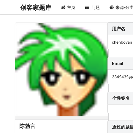
创客家题库
主页
问题
来源/分
用户名
chenboyan
Email
3345435@
个性签名
陈勃言
通过的题