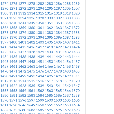
1274
1275
1277
1278
1282
1283
1286
1288
1289
1290
1291
1292
1293
1294
1295
1297
1306
1307
1308
1311
1312
1314
1315
1316
1318
1319
1320
1321
1323
1324
1326
1328
1330
1332
1333
1335
1338
1340
1344
1349
1350
1351
1353
1354
1355
1356
1358
1359
1360
1361
1362
1363
1367
1372
1373
1376
1379
1380
1381
1383
1384
1387
1388
1389
1390
1392
1393
1394
1395
1396
1397
1398
1399
1400
1401
1402
1403
1405
1406
1407
1411
1413
1414
1415
1416
1417
1418
1422
1423
1424
1425
1426
1427
1428
1429
1430
1431
1432
1433
1434
1435
1436
1438
1439
1441
1442
1443
1444
1445
1446
1447
1448
1451
1453
1454
1456
1457
1459
1461
1462
1463
1464
1466
1467
1468
1469
1470
1471
1472
1475
1476
1477
1478
1480
1485
1490
1491
1492
1493
1494
1495
1496
1499
1511
1512
1513
1514
1515
1516
1517
1518
1519
1520
1521
1522
1523
1535
1539
1540
1541
1542
1547
1553
1558
1559
1561
1562
1563
1565
1566
1570
1580
1581
1582
1583
1584
1585
1586
1587
1589
1590
1591
1596
1597
1599
1600
1603
1605
1606
1611
1628
1646
1649
1650
1651
1652
1653
1654
1664
1675
1680
1683
1685
1695
1696
1697
1698