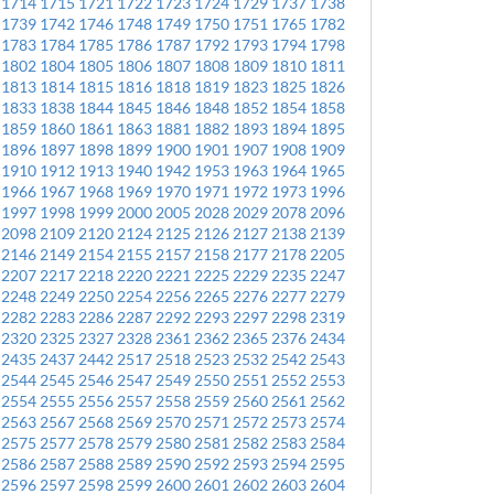
1714
1715
1721
1722
1723
1724
1729
1737
1738
1739
1742
1746
1748
1749
1750
1751
1765
1782
1783
1784
1785
1786
1787
1792
1793
1794
1798
1802
1804
1805
1806
1807
1808
1809
1810
1811
1813
1814
1815
1816
1818
1819
1823
1825
1826
1833
1838
1844
1845
1846
1848
1852
1854
1858
1859
1860
1861
1863
1881
1882
1893
1894
1895
1896
1897
1898
1899
1900
1901
1907
1908
1909
1910
1912
1913
1940
1942
1953
1963
1964
1965
1966
1967
1968
1969
1970
1971
1972
1973
1996
1997
1998
1999
2000
2005
2028
2029
2078
2096
2098
2109
2120
2124
2125
2126
2127
2138
2139
2146
2149
2154
2155
2157
2158
2177
2178
2205
2207
2217
2218
2220
2221
2225
2229
2235
2247
2248
2249
2250
2254
2256
2265
2276
2277
2279
2282
2283
2286
2287
2292
2293
2297
2298
2319
2320
2325
2327
2328
2361
2362
2365
2376
2434
2435
2437
2442
2517
2518
2523
2532
2542
2543
2544
2545
2546
2547
2549
2550
2551
2552
2553
2554
2555
2556
2557
2558
2559
2560
2561
2562
2563
2567
2568
2569
2570
2571
2572
2573
2574
2575
2577
2578
2579
2580
2581
2582
2583
2584
2586
2587
2588
2589
2590
2592
2593
2594
2595
2596
2597
2598
2599
2600
2601
2602
2603
2604