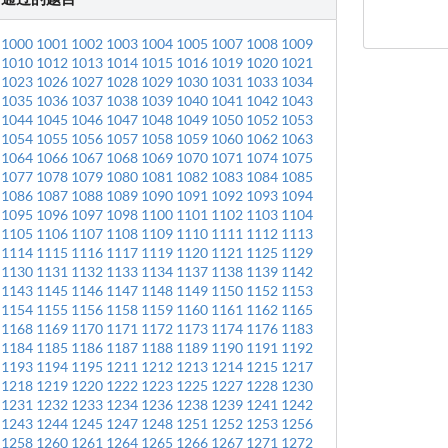
1000
1001
1002
1003
1004
1005
1007
1008
1009
1010
1012
1013
1014
1015
1016
1019
1020
1021
1023
1026
1027
1028
1029
1030
1031
1033
1034
1035
1036
1037
1038
1039
1040
1041
1042
1043
1044
1045
1046
1047
1048
1049
1050
1052
1053
1054
1055
1056
1057
1058
1059
1060
1062
1063
1064
1066
1067
1068
1069
1070
1071
1074
1075
1077
1078
1079
1080
1081
1082
1083
1084
1085
1086
1087
1088
1089
1090
1091
1092
1093
1094
1095
1096
1097
1098
1100
1101
1102
1103
1104
1105
1106
1107
1108
1109
1110
1111
1112
1113
1114
1115
1116
1117
1119
1120
1121
1125
1129
1130
1131
1132
1133
1134
1137
1138
1139
1142
1143
1145
1146
1147
1148
1149
1150
1152
1153
1154
1155
1156
1158
1159
1160
1161
1162
1165
1168
1169
1170
1171
1172
1173
1174
1176
1183
1184
1185
1186
1187
1188
1189
1190
1191
1192
1193
1194
1195
1211
1212
1213
1214
1215
1217
1218
1219
1220
1222
1223
1225
1227
1228
1230
1231
1232
1233
1234
1236
1238
1239
1241
1242
1243
1244
1245
1247
1248
1251
1252
1253
1256
1258
1260
1261
1264
1265
1266
1267
1271
1272