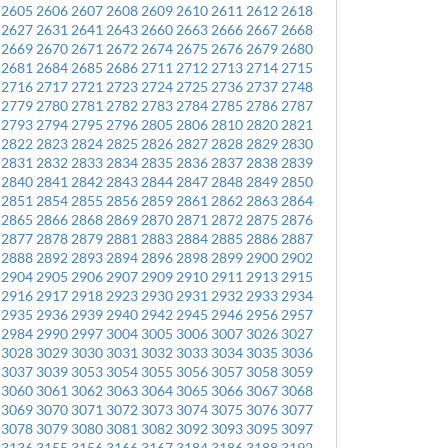
2605
2606
2607
2608
2609
2610
2611
2612
2618
2627
2631
2641
2643
2660
2663
2666
2667
2668
2669
2670
2671
2672
2674
2675
2676
2679
2680
2681
2684
2685
2686
2711
2712
2713
2714
2715
2716
2717
2721
2723
2724
2725
2736
2737
2748
2779
2780
2781
2782
2783
2784
2785
2786
2787
2793
2794
2795
2796
2805
2806
2810
2820
2821
2822
2823
2824
2825
2826
2827
2828
2829
2830
2831
2832
2833
2834
2835
2836
2837
2838
2839
2840
2841
2842
2843
2844
2847
2848
2849
2850
2851
2854
2855
2856
2859
2861
2862
2863
2864
2865
2866
2868
2869
2870
2871
2872
2875
2876
2877
2878
2879
2881
2883
2884
2885
2886
2887
2888
2892
2893
2894
2896
2898
2899
2900
2902
2904
2905
2906
2907
2909
2910
2911
2913
2915
2916
2917
2918
2923
2930
2931
2932
2933
2934
2935
2936
2939
2940
2942
2945
2946
2956
2957
2984
2990
2997
3004
3005
3006
3007
3026
3027
3028
3029
3030
3031
3032
3033
3034
3035
3036
3037
3039
3053
3054
3055
3056
3057
3058
3059
3060
3061
3062
3063
3064
3065
3066
3067
3068
3069
3070
3071
3072
3073
3074
3075
3076
3077
3078
3079
3080
3081
3082
3092
3093
3095
3097
3136
3155
3156
3166
3167
3184
3186
3188
3192