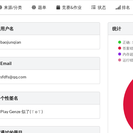
来源/分类
题单
竞赛&作业
状态
排名
用户名
统计
baojunqian
正确 : 
答案错误
内存超限
运行错误
Email
sfdfs@qq.com
个性签名
Play Genze 似了(ㄒoㄒ)
通过的题目