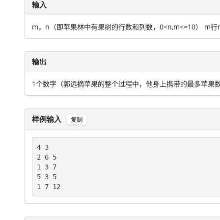
输入
m，n（即苹果林中有果树的行数和列数，0<n,m<=10） 
输出
1个数字（郭远摘苹果的整个过程中，他身上携带的最多苹果
样例输入
复制
4 3

2 6 5

1 3 7

5 3 5

1 7 12