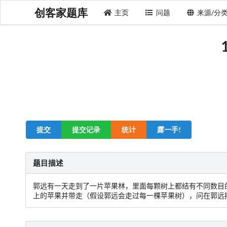
创客家题库
主页
问题
来源/分
提交
提交记录
统计
露一手!
题目描述
郭远有一天走到了一片苹果林，里面每颗树上都结有不同数目
上的苹果并带走（假设郭远会走过每一棵苹果树），问在郭远