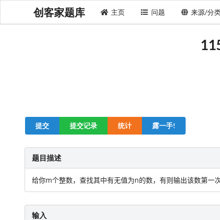
创客家题库
主页
问题
来源/分
1
提交
提交记录
统计
露一手!
题目描述
给你m个整数，查找其中有无值为n的数，有则输出该数第一次
输入